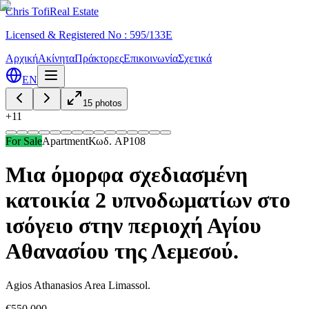
Chris Tofi
Real Estate
Licensed & Registered No : 595/133E
Αρχική
Ακίνητα
Πράκτορες
Επικοινωνία
Σχετικά
EN
15
photos
+
11
For Sale
Apartment
Κωδ.
AP108
Μια όμορφα σχεδιασμένη
κατοικία 2 υπνοδωματίων στο
ισόγειο στην περιοχή Αγίου
Αθανασίου της Λεμεσού.
Agios Athanasios Area Limassol.
€550,000