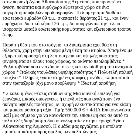
στην περιοχή Αγίου Αθανασίου της Λεμεσού, που προσφέρει
άνεση, ποιότητα και ευρύχωρο εξωτερικό χώρο σε ένα
συγκρότημα υψηλών προδιαγραφών. Το διαμέρισμα διαθέτει
εσωτερικό εμβαδόν 89 τ.μ., σκεπαστές βεράντες 21 τ.μ. και έναν
ευρύχωρο ιδιωτικό κήπο 126 τ.μ., δημιουργώντας την τέλεια
ισορροπία μεταξύ εσωτερικής κομψότητας και εξωτερικού τρόπου
ζωής.
Παρά τη θέση του στο ισόγειο, το διαμέρισμα έχει θέα στη
θάλασσα, χάρη στην υπερυψωμένη θέση του κτιρίου. Χτισμένο με
εξαιρετική προσοχή στη λεπτομέρεια και υψηλής ποιότητας
φινιρίσματα σε όλους τους χώρους, το ακίνητο περιλαμβάνει: *
Ψηλά ταβάνια που ενισχύουν το φως και την αίσθηση του ανοιχτού
χώρου * Ιταλικές ντουλάπες υψηλής ποιότητας * Πολυτελή ιταλική
κουζίνα * Πλήρως εγκατεστημένες κρυφές μονάδες κλιματισμού
στην τραπεζαρία (όχι μόνο πρόβλεψη) * Ιδιωτική αποθήκη
* 2 καλυμμένες θέσεις στάθμευσης Μια ιδανική επιλογή για
ζευγάρια, μικρές οικογένειες ή επενδυτές που αναζητούν ένα
ακίνητο υψηλής ποιότητας με ισχυρή ελκυστικότητα για ενοικίαση
και μακροπρόθεσμη αξία. Τιμή: 550.000 € + ΦΠΑ Επικοινωνήστε
μαζί μας σήμερα για να κανονίσετε την επίσκεψή σας σε αυτό το
πολυτελές διαμέρισμα δύο υπνοδωματίων στην περιοχή Αγίου
Αθανασίου της Λεμεσού. Η ομάδα μας εργάζεται με απόλυτη
εμπιστευτικότητα προς όφελος των πελατών μας.