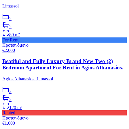
Limassol
2
2
89
m²
For Rent
Προτεινόμενο
€2,600
Beatiful and Fully Luxury Brand New Two (2)
Bedroom Apartment For Rent in Agios Athanasios.
Agios Athanasios, Limassol
2
2
120
m²
Rented
Προτεινόμενο
€1,600