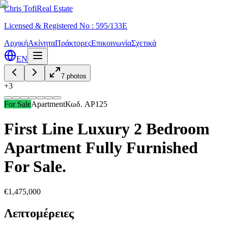
Chris Tofi
Real Estate
Licensed & Registered No : 595/133E
Αρχική
Ακίνητα
Πράκτορες
Επικοινωνία
Σχετικά
EN
7
photos
+
3
For Sale
Apartment
Κωδ.
AP125
First Line Luxury 2 Bedroom
Apartment Fully Furnished
For Sale.
€1,475,000
Λεπτομέρειες