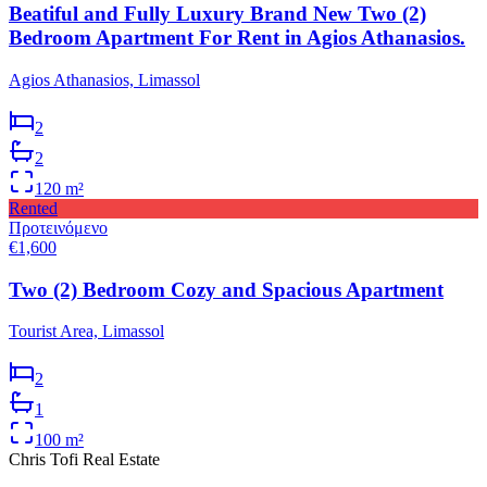
Beatiful and Fully Luxury Brand New Two (2)
Bedroom Apartment For Rent in Agios Athanasios.
Agios Athanasios, Limassol
2
2
120
m²
Rented
Προτεινόμενο
€1,600
Two (2) Bedroom Cozy and Spacious Apartment
Tourist Area, Limassol
2
1
100
m²
Chris Tofi
Real Estate