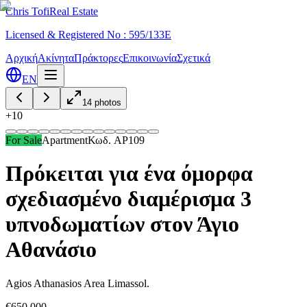
Chris Tofi
Real Estate
Licensed & Registered No : 595/133E
Αρχική
Ακίνητα
Πράκτορες
Επικοινωνία
Σχετικά
EN
14
photos
+
10
For Sale
Apartment
Κωδ.
AP109
Πρόκειται για ένα όμορφα
σχεδιασμένο διαμέρισμα 3
υπνοδωματίων στον Άγιο
Αθανάσιο
Agios Athanasios Area Limassol.
€650,000