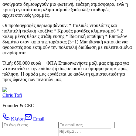
ανοίγματα δημιουργούν μια φωτεινή, ευάερη ατμόσφαιρα, ενώ η
κρυφή εγκατάσταση κλιματισμού εξασφαλίζει καθαρές
αρχιτεκτονικές γραμμές.
Οι προδιαγραφές περιλαμβάνουν: * Ιταλικές ντουλάπες και
πολυτελή ιταλική κουζίνα * Κρυφές μονάδες κλιματισμού * 2
καλυμμένες θέσεις στάθμευσης * Ιδιωτική αποθήκη * ⁠Επιπλέον
δωμάτιο στον κήπο της ταράτσας (3+1) Μια ιδανική κατοικία για
αγοραστές που εκτιμούν την πολυτελή διαβίωση με εκλεπτυσμένα
φινιρίσματα.
Τιμή: 650.000 ευρώ + ΦΠΑ Επικοινωνήστε μαζί μας σήμερα για
να κανονίσετε την επίσκεψή σας σε αυτό το όμορφο ρετιρέ προς
πώληση. Η ομάδα μας εργάζεται με απόλυτη εμπιστευτικότητα
προς όφελος των πελατών μας.
Chris Tofi
Founder & CEO
Κλήση
Email