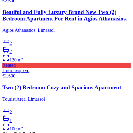
€2,600
Beatiful and Fully Luxury Brand New Two (2)
Bedroom Apartment For Rent in Agios Athanasios.
Agios Athanasios, Limassol
2
2
120
m²
Rented
Προτεινόμενο
€1,600
Two (2) Bedroom Cozy and Spacious Apartment
Tourist Area, Limassol
2
1
100
m²