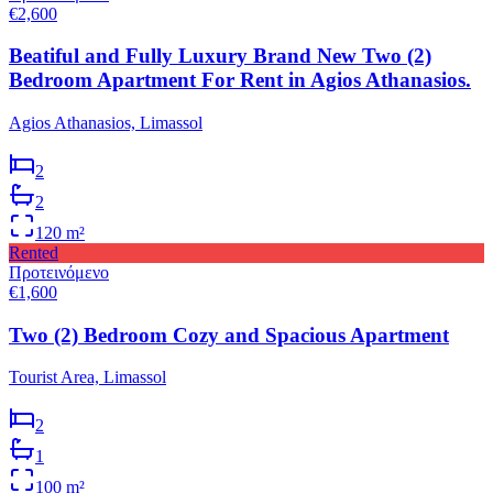
€2,600
Beatiful and Fully Luxury Brand New Two (2)
Bedroom Apartment For Rent in Agios Athanasios.
Agios Athanasios, Limassol
2
2
120
m²
Rented
Προτεινόμενο
€1,600
Two (2) Bedroom Cozy and Spacious Apartment
Tourist Area, Limassol
2
1
100
m²