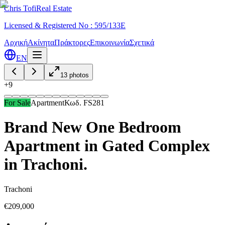
Chris Tofi
Real Estate
Licensed & Registered No : 595/133E
Αρχική
Ακίνητα
Πράκτορες
Επικοινωνία
Σχετικά
EN
13
photos
+
9
For Sale
Apartment
Κωδ.
FS281
Brand New One Bedroom
Apartment in Gated Complex
in Trachoni.
Trachoni
€209,000