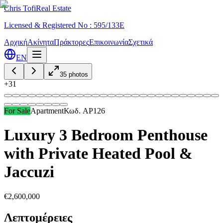
Chris Tofi
Real Estate
Licensed & Registered No : 595/133E
Αρχική
Ακίνητα
Πράκτορες
Επικοινωνία
Σχετικά
EN
35
photos
+
31
For Sale
Apartment
Κωδ.
AP126
Luxury 3 Bedroom Penthouse
with Private Heated Pool &
Jaccuzi
€2,600,000
Λεπτομέρειες