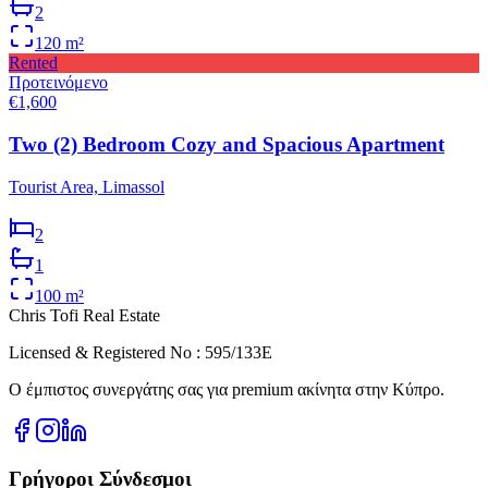
2
120
m²
Rented
Προτεινόμενο
€1,600
Two (2) Bedroom Cozy and Spacious Apartment
Tourist Area, Limassol
2
1
100
m²
Chris Tofi
Real Estate
Licensed & Registered No : 595/133E
Ο έμπιστος συνεργάτης σας για premium ακίνητα στην Κύπρο.
Γρήγοροι Σύνδεσμοι