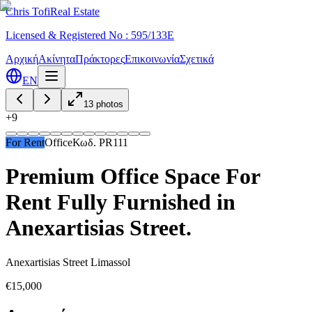
Chris Tofi
Real Estate
Licensed & Registered No : 595/133E
Αρχική
Ακίνητα
Πράκτορες
Επικοινωνία
Σχετικά
EN
13
photos
+
9
For Rent
Office
Κωδ.
PR111
Premium Office Space For
Rent Fully Furnished in
Anexartisias Street.
Anexartisias Street Limassol
€15,000