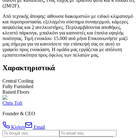
σαλόνι με καναπέδες, ένας τοίχος με πράσινα φυτά και 4 τουαλέτες
(2M/2F).
Από τεχνικής άποψης: αίθουσα διακομιστών με ειδικό κλιματισμό
και πυροπροστασία, εξελιγμένο σύστημα συναγερμού, κάμερες
ασφαλείας και 2 ανελκυστήρες. Περιλαμβάνονται αποθήκες,
κλειστό πάρκινγκ, μπαλκόνι για καπνιστές και έπιπλα υψηλής
ποιότητας. Τιμή ενοικίου: 15.000 ανά μήνα Επικοινωνήστε μαζί
μας σήμερα για να κανονίσετε την επίσκεψή σας σε αυτό το
γραφείο προς ενοικίαση. Η ομάδα μας εργάζεται με απόλυτη
εμπιστευτικότητα προς όφελος των πελατών μας.
Χαρακτηριστικά
Central Cooling
Fully Furnished
Raised Floors
Chris Tofi
Founder & CEO
Κλήση
Email