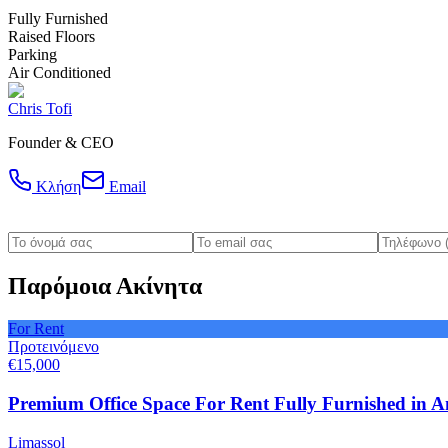
Fully Furnished
Raised Floors
Parking
Air Conditioned
Chris Tofi
Founder & CEO
Κλήση
Email
Παρόμοια Ακίνητα
For Rent
Προτεινόμενο
€15,000
Premium Office Space For Rent Fully Furnished in Ane
Limassol