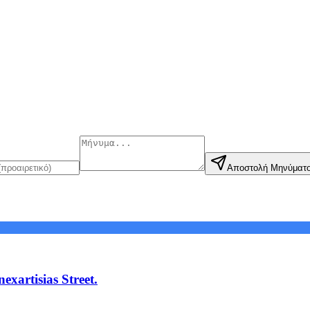
Αποστολή Μηνύματ
xartisias Street.