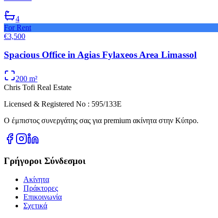
4
For Rent
€3,500
Spacious Office in Agias Fylaxeos Area Limassol
200
m²
Chris Tofi
Real Estate
Licensed & Registered No : 595/133E
Ο έμπιστος συνεργάτης σας για premium ακίνητα στην Κύπρο.
Γρήγοροι Σύνδεσμοι
Ακίνητα
Πράκτορες
Επικοινωνία
Σχετικά