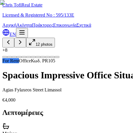
Chris Tofi
Real Estate
Licensed & Registered No : 595/133E
Αρχική
Ακίνητα
Πράκτορες
Επικοινωνία
Σχετικά
EN
12
photos
+
8
For Rent
Office
Κωδ.
PR105
Spacious Impressive Office Situ
Agias Fylaxeos Street Limassol
€4,000
Λεπτομέρειες